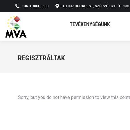
+36-1-883-0800
H-1037 BUDAPEST, SZÉPVÖLGYI ÚT 135
TEVÉKENYSÉGÜNK
REGISZTRÁLTAK
Sorry, but you do not have permission to view this conte