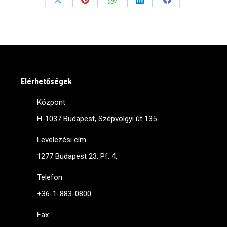
Share
Share
Share
Share
Share
on
on
on
on
on
X
Pinterest
WhatsApp
LinkedIn
Facebook
Elérhetőségek
Központ
H-1037 Budapest, Szépvölgyi út 135.
Levelezési cím
1277 Budapest 23, Pf: 4,
Telefon
+36-1-883-0800
Fax